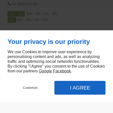
04 78 42 24 08
Lun - Jeu
08h - 12h / 14h - 18h
Ven
08h - 12h / 14h - 17h
À PROPOS
Your privacy is our priority
We use Cookies to improve user experience by
Accueil
personalising content and ads, as well as analyzing
traffic and optimizing social networks functionalities.
Contactez-nous
By clicking "I Agree" you consent to the use of Cookies
Mentions légales
from our partners
Google
Facebook
.
Plan du site
I AGREE
Customize
Referencement de site Lyon