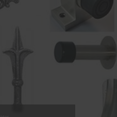
lètes