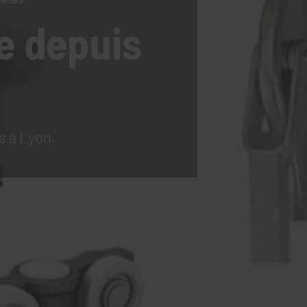
e
depuis
s à Lyon.