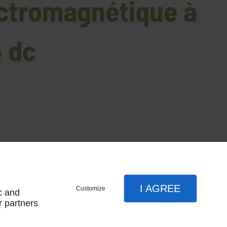
ectromagnétique à
 dc
ncastrer 500 kg 12/24 dc
I AGREE
Customize
c and
500 kg
r partners