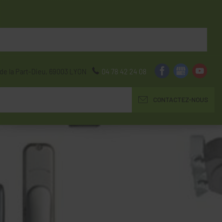
de la Part-Dieu,
69003
LYON
04 78 42 24 08
CONTACTEZ-NOUS