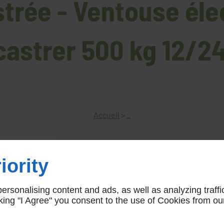
trée - Ventouse él
castrer 500 kg 12/24
Accueil
>
_
iority
Ventouse électromagnétique à e
rsonalising content and ads, as well as analyzing traffi
Ventouse électromagnétique à encastrer , 
icking "I Agree" you consent to the use of Cookies from ou
ventouse500kg