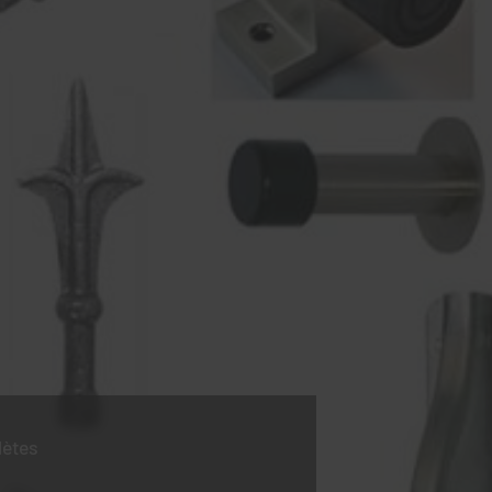
lètes