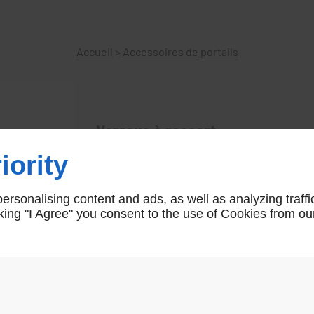
Accueil
>
Accessoires de portails
Verrous à ressort
iority
AR03132
rsonalising content and ads, as well as analyzing traffi
icking "I Agree" you consent to the use of Cookies from ou