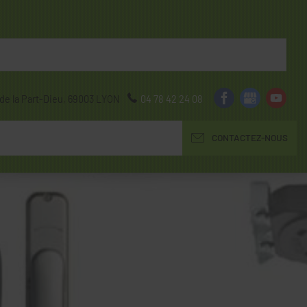
de la Part-Dieu,
69003
LYON
04 78 42 24 08
CONTACTEZ-NOUS