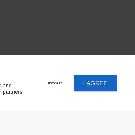
I AGREE
Customize
c and
r partners