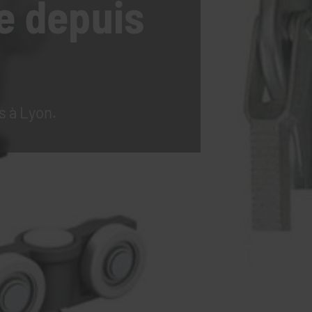
e
depuis
s à Lyon.