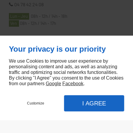
04 78 42 24 08
Lun - Jeu
08h - 12h / 14h - 18h
Ven
08h - 12h / 14h - 17h
À PROPOS
Your privacy is our priority
We use Cookies to improve user experience by
Accueil
personalising content and ads, as well as analyzing
traffic and optimizing social networks functionalities.
Contactez-nous
By clicking "I Agree" you consent to the use of Cookies
Mentions légales
from our partners
Google
Facebook
.
Plan du site
I AGREE
Customize
Referencement de site Lyon