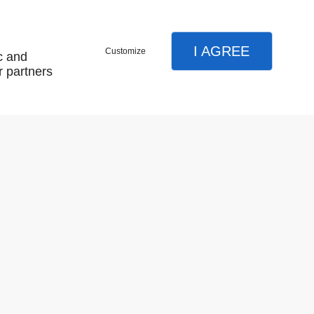
I AGREE
Customize
c and
garage
r partners