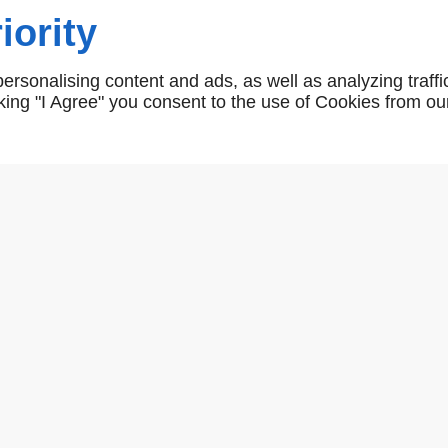
iority
rsonalising content and ads, as well as analyzing traffi
bequille double condamnation 
icking "I Agree" you consent to the use of Cookies from ou
bequille condamnation