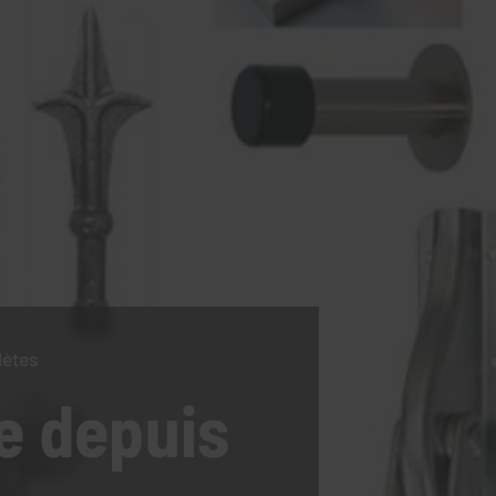
lètes
e
depuis