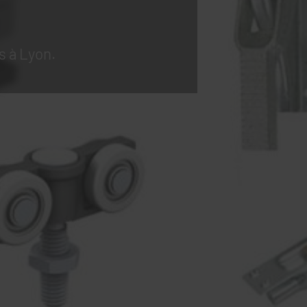
s à Lyon.