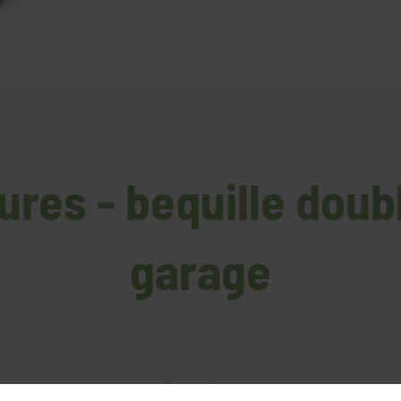
rures - bequille dou
garage
Accueil
>
_