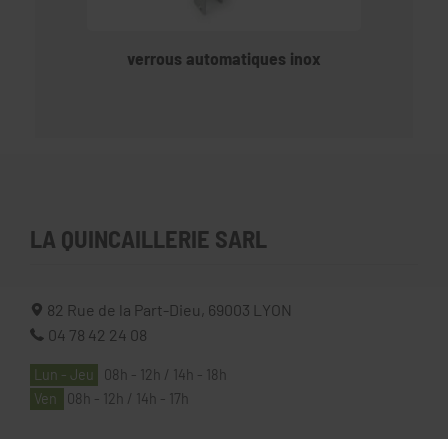
verrous automatiques inox
LA QUINCAILLERIE SARL
82 Rue de la Part-Dieu,
69003
LYON
04 78 42 24 08
Lun - Jeu
08h - 12h / 14h - 18h
Ven
08h - 12h / 14h - 17h