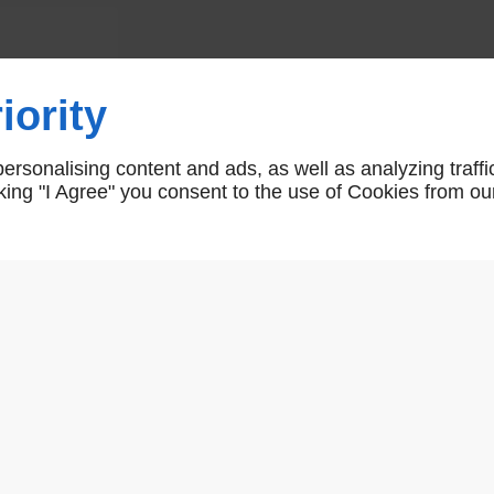
Béquille de porte alu C7 ou C8
iority
sd93
rsonalising content and ads, as well as analyzing traffi
icking "I Agree" you consent to the use of Cookies from ou