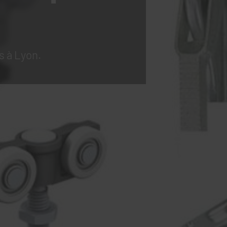
s à Lyon.