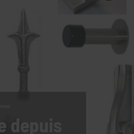
lètes
e
depuis