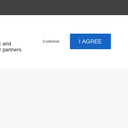
I AGREE
Customize
c and
r partners