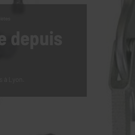
lètes
e
depuis
s à Lyon.