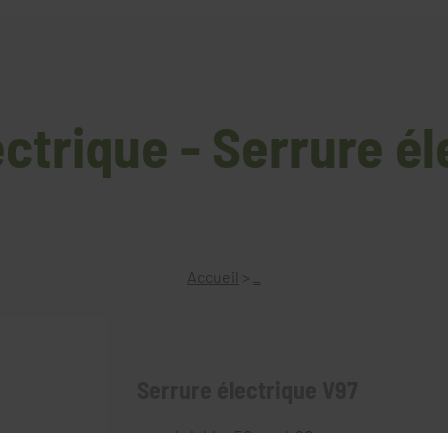
ctrique - Serrure é
Accueil
>
_
Serrure électrique V97
axe réglable: 50mm à 80mm