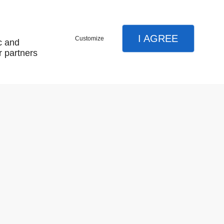
I AGREE
Customize
c and
r partners